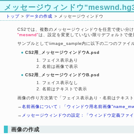
メッセージウィンドウ"meswnd.hg3
トップ
>
データの作成
> メッセージウィンドウ
CS2では、複数のメッセージウィンドウを任意で使い分
"meswnd"
は、設定を変更していない限りデフォルトで使
サンプルとして\image_sample内に以下の二つのファ
●
CS2用_メッセージウィンドウA.psd
フェイス表示あり
名前は画像で表示
●
CS2用_メッセージウィンドウB.psd
フェイス表示なし
名前はテキストで表示
画像の作り方次第で「フェイス表示あり・名前はテキス
→
名前画像について：「ウィンドウ用名前画像"name_mw.hg3
→
メッセージウィンドウの設定：「ウィンドウ定義ファ
画像の作成